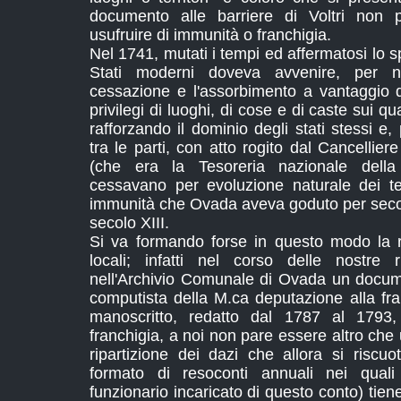
documento alle barriere di Voltri non
usufruire di immunità o franchigia.
Nel 1741, mutati i tempi ed affermatosi lo sp
Stati moderni doveva avvenire, per n
cessazione e l'assorbimento a vantaggio d
privilegi di luoghi, di cose e di caste sui 
rafforzando il dominio degli stati stessi e,
tra le parti, con atto rogito dal Cancellie
(che era la Tesoreria nazionale dell
cessavano per evoluzione naturale dei tem
immunità che Ovada aveva goduto per secoli e
secolo XIII.
Si va formando forse in questo modo la 
locali; infatti nel corso delle nostre 
nell'Archivio Comunale di Ovada un docume
computista della M.ca deputazione alla fr
manoscritto, redatto dal 1787 al 1793
franchigia, a noi non pare essere altro ch
ripartizione dei dazi che allora si risc
formato di resoconti annuali nei quali i
funzionario incaricato di questo conto) tiene