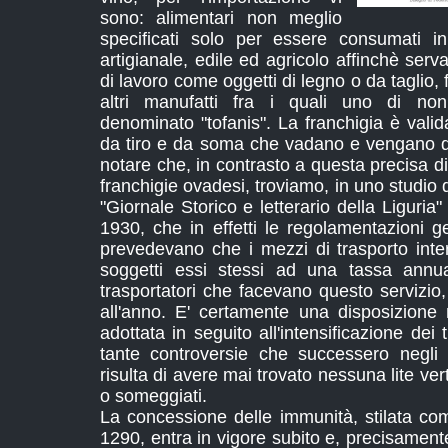
sono: alimentari non meglio
specificati solo per essere consumati i
artigianale, edile ed agricolo affinchè serv
di lavoro come oggetti di legno o da taglio, 
altri manufatti fra i quali uno di non 
denominato "tofanis". La franchigia è valida
da tiro e da soma che vadano e vengano d
notare che, in contrasto a questa precisa d
franchigie ovadesi, troviamo, in uno studio d
"Giornale Storico e letterario della Liguria
1930, che in effetti le regolamentazioni g
prevedevano che i mezzi di trasporto inter
soggetti essi stessi ad una tassa annu
trasportatori che facevano questo servizio,
all'anno. E' certamente una disposizione
adottata in seguito all'intensificazione dei 
tante controversie che successero negli
risulta di avere mai trovato nessuna lite ver
o someggiati.
La concessione delle immunità, stilata com
1290, entra in vigore subito e, precisamente