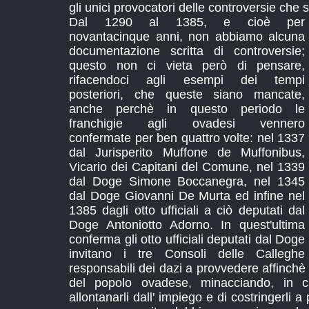
gli unici provocatori delle controversie che 
Dal 1290 al 1385, e cioè per
novantacinque anni, non abbiamo alcuna
documentazione scritta di controversie;
questo non ci vieta però di pensare,
rifacendoci agli esempi dei tempi
posteriori, che queste siano mancate,
anche perchè in questo periodo le
franchigie agli ovadesi vennero
confermate per ben quattro volte: nel 1337
dal Jurisperito Muffone de Muffonibus,
Vicario dei Capitani del Comune, nel 1339
dal Doge Simone Boccanegra, nel 1345
dal Doge Giovanni De Murta ed infine nel
1385 dagli otto ufficiali a ciò deputati dal
Doge Antoniotto Adorno. In quest'ultima
conferma gli otto ufficiali deputati dal Doge
invitano i tre Consoli delle Calleghe
responsabili dei dazi a provvedere affinchè i g
del popolo ovadese, minacciando, in c
allontanarli dall' impiego e di costringerli 