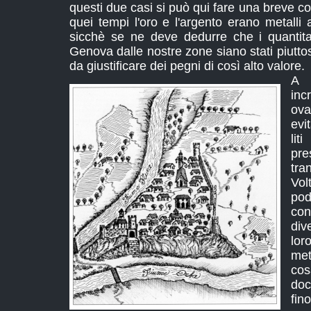
questi due casi si può qui fare una breve co
quei tempi l'oro e l'argento erano metalli 
sicchè se ne deve dedurre che i quantitati
Genova dalle nostre zone siano stati piutt
da giustificare dei pegni di così alto valore.
A 
in
ova
evi
lit
pre
tra
Vol
pod
con
div
lor
met
cos
doc
fin