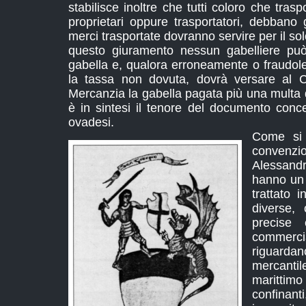
stabilisce inoltre che tutti coloro che tras
proprietari oppure trasportatori, debbano 
merci trasportate dovranno servire per il so
questo giuramento nessun gabelliere pu
gabella e, qualora erroneamente o fraudo
la tassa non dovuta, dovrà versare al Co
Mercanzia la gabella pagata più una multa d
è in sintesi il tenore del documento conce
ovadesi.
Come si 
conven
Alessandr
hanno un 
trattato i
diverse,
precise 
commerc
riguard
mercanti
marittim
confina