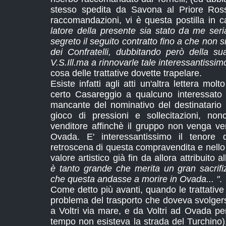
stesso spedita da Savona al Priore Rossi
raccomandazioni, vi è questa postilla in 
latore della presente sia stato da me seri
segreto il seguito contratto fino a che non si 
dei Confratelli, dubbitando però della s
V.S.Ill.ma a rinnovarle tale interessantissim
cosa delle trattative dovette trapelare.
Esiste infatti agli atti un'altra lettera molt
certo Casareggio a qualcuno interessato n
mancante del nominativo del destinatario 
gioco di pressioni e sollecitazioni, non
venditore affinchè il gruppo non venga ven
Ovada. E' interessantissimo il tenore d
retroscena di questa compravendita e nello s
valore artistico già fin da allora attribuito a
è tanto grande che merita un gran sacrif
che questa andasse a morire in Ovada... "
.
Come detto più avanti, quando le trattative 
problema del trasporto che doveva svolger
a Voltri via mare, e da Voltri ad Ovada per
tempo non esisteva la strada del Turchino). 