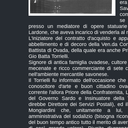
er
S
com
se
presso un mediatore di opere statuari
Lardone, che aveva incarico di venderla al m
L'iniziatore del contratto d'acquisto e ap
abbellimento e di decoro della Ven.da Con
Battista di Ovada, della quale era anche Pr
Gio Batta Torrielli.
Signore di antica famiglia ovadese, cultore 
mecenate e ricco commerciante di sete
nell'ambiente mercantile savonese.
Il Torrielli fu informato dell'occasione c
conoscitore d'arte e buon cittadino ov
corrente l'allora Priore della Confraternita,
del Governo Sardo e Insinuatore della
direbbe Direttore dei Servizi Postali), ed
Mongiardini che, unitamente a lui, 
amministrativa del sodalizio (bisogna ricon
del buon tempo antico tutto il merito di ave