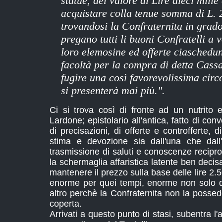
statue, del valore di Lire dieci mille
acquistare colla tenue somma di L.
trovandosi la Confraternita in grado
pregano tutti li buoni Confratelli a 
loro elemosine ed offerte ciaschedu
facoltà per la compra di detta Cass
fugire una così favorevolissima circ
si presenterà mai più.".
Ci si trova così di fronte ad un nutrito ep
Lardone; epistolario all'antica, fatto di co
di precisazioni, di offerte e controfferte, d
stima e devozione sia dall'una che dall'a
trasmissione di saluti e conoscenze recipro
la schermaglia affaristica latente ben dec
mantenere il prezzo sulla base delle lire 2.5
enorme per quei tempi, enorme non solo d
altro perchè la Confraternita non la poss
coperta.
Arrivati a questo punto di stasi, subentra l'a