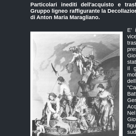
Particolari inediti dell'acquisto e tr
Gruppo ligneo raffigurante la Decollazio
di Anton Maria Maragliano.
E' 
vic
tr
pr
Gio
sta
Il 
mo
del
"Ca
Bat
Gen
Acq
Nel
Gi
fig
sud