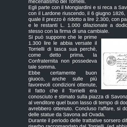
mecenatismo del Torrielli.
Egli parte con il Mongiardini e si reca a Sa
con il Lardone riuscendo, il 6 giugno 1826, 
quale il prezzo è ridotto a lire 2.300, con 
e le restanti L. 1.000 dilazionate a dodi
stesso con la firma di una cambiale.
Si può supporre che le prime
1.300 lire le abbia versate il
Torrielli di tasca sua perchè,
come detto prima, la
Confraternita non possedeva
tale somma.
Ebbe certamente buon
giuoco, anche sulle più
favorevoli condizioni ottenute,
il fatto che il Torrielli era
conosciuto e stimato sulla piazza di Savon
al venditore quel buon lasso di tempo di dod
avrebbero ottenuto. Concluso I'affare, si d
delle statue da Savona ad Ovada.
Durante il periodo delle trattative sorsero di
riserbo raccomandato dal Torrielli, (ed abbia