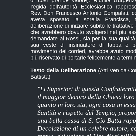
di così grande valore). Riunita d'urgenz
I'egida dell'autorità Ecclesiastica rappres
Rev. Don Francesco Antonio Compalati, cog
aveva sposato la sorella Francisca,
deliberazione di iniziare subito le trattative
che avrebbero dovuto svolgersi nel più ass
demandate al Rossi, sia per la sua qualità 
sua veste di insinuatore di tappa e pe
movimento dei corrieri, avrebbe avuto mod
più riservato di portarle felicemente a termi
Testo della Deliberazione
(Atti Ven.da Con
Battista)
"Li Superiori di questa Confraternit
il maggior decoro della Chiesa loro 
quanto in loro sta, ogni cosa in ess
Santità e rispetto del Tempio, prop
una bella cassa di S. Gio Batta rapp
Decolazione di un celebre autore, c