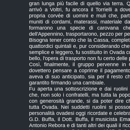
gran lunga più facile di quello via terra.
arrivò a Voltri, fu ancora il Torrielli a d
propria corvée di uomini e muli che, par
muniti di cordami, materassi, materiale da 
formarono una specie di carovana che
dell'Appennino, trasportarono, pezzo per pe
Bisogna tener conto che la Cassa, comple
quattordici quintali e, pur considerando che
semplice e leggero, fu sostituito in Ovada c
bello, l'opera di trasporto non fu certo delle p
Così, finalmente, il gruppo pervenne in O
dovettero pensare a coprirne il pagamento, 
aveva di suo anticipato, sia per il resto ch
garantito firmando una cambiale.
Fu aperta una sottoscrizione e dai ruolini c
che, non solo i confratelli, ma tutta la p
con generosità grande, si da poter dire 
tutta Ovada. Nei suddetti ruolini si posso
personalità ovadesi oggi ricordate e celebrat
G.D. Buffa, il Dott. Buffa, il musicista Em
Antonio Rebora e di tanti altri dei quali il 